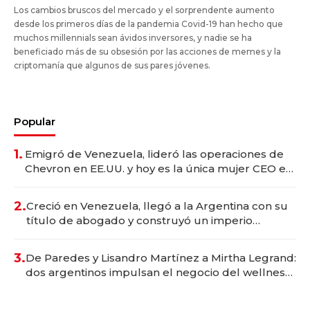
Los cambios bruscos del mercado y el sorprendente aumento
desde los primeros días de la pandemia Covid-19 han hecho que
muchos millennials sean ávidos inversores, y nadie se ha
beneficiado más de su obsesión por las acciones de memes y la
criptomanía que algunos de sus pares jóvenes.
Popular
1.
Emigró de Venezuela, lideró las operaciones de
Chevron en EE.UU. y hoy es la única mujer CEO en
Vaca Muerta
2.
Creció en Venezuela, llegó a la Argentina con su
título de abogado y construyó un imperio
gastronómico que revoluciona las marcas "fast
premium"
3.
De Paredes y Lisandro Martínez a Mirtha Legrand:
dos argentinos impulsan el negocio del wellness
deportivo y el cuidado corporal