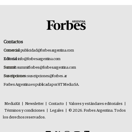
Contactos
Comercial:
publicidad@forbesargentina.com
Editorial:
info@forbesargentina.com
Summit:
summitforbes@forbesargentina.com
Suscripciones:
suscripciones@forbes.ar
Forbes Argentina es publicada por HT Media SA.
MediaKit
|
Newsletter
|
Contacto
|
Valores y estándares editoriales
|
Términos y condiciones
|
Legales
|
© 2026. Forbes Argentina. Todos
los derechos reservados.