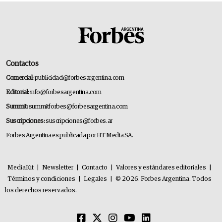
Contactos
Comercial:
publicidad@forbesargentina.com
Editorial:
info@forbesargentina.com
Summit:
summitforbes@forbesargentina.com
Suscripciones:
suscripciones@forbes.ar
Forbes Argentina es publicada por HT Media SA.
MediaKit
|
Newsletter
|
Contacto
|
Valores y estándares editoriales
|
Términos y condiciones
|
Legales
|
© 2026. Forbes Argentina. Todos
los derechos reservados.