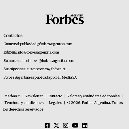
Contactos
Comercial:
publicidad@forbesargentina.com
Editorial:
info@forbesargentina.com
Summit:
summitforbes@forbesargentina.com
Suscripciones:
suscripciones@forbes.ar
Forbes Argentina es publicada por HT Media SA.
MediaKit
|
Newsletter
|
Contacto
|
Valores y estándares editoriales
|
Términos y condiciones
|
Legales
|
© 2026. Forbes Argentina. Todos
los derechos reservados.