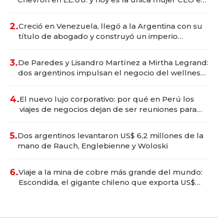
Vaca Muerta
2.
Creció en Venezuela, llegó a la Argentina con su
título de abogado y construyó un imperio
gastronómico que revoluciona las marcas "fast
premium"
3.
De Paredes y Lisandro Martínez a Mirtha Legrand:
dos argentinos impulsan el negocio del wellness
deportivo y el cuidado corporal
4.
El nuevo lujo corporativo: por qué en Perú los
viajes de negocios dejan de ser reuniones para
convertirse en experiencias transformadoras
5.
Dos argentinos levantaron US$ 6,2 millones de la
mano de Rauch, Englebienne y Woloski
6.
Viaje a la mina de cobre más grande del mundo:
Escondida, el gigante chileno que exporta US$
14.000 millones anuales