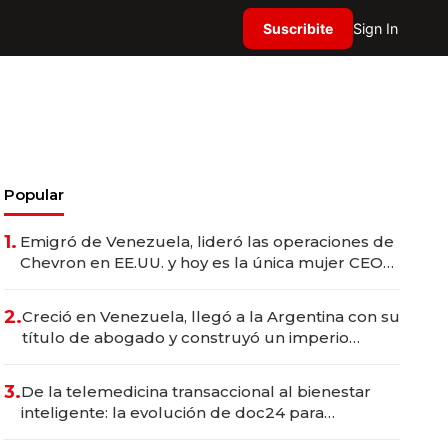
Suscribite
Sign In
Popular
1.
Emigró de Venezuela, lideró las operaciones de
Chevron en EE.UU. y hoy es la única mujer CEO
en Vaca Muerta
2.
Creció en Venezuela, llegó a la Argentina con su
título de abogado y construyó un imperio
gastronómico que revoluciona las marcas "fast
premium"
3.
De la telemedicina transaccional al bienestar
inteligente: la evolución de doc24 para
transformar a las organizaciones