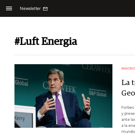
Newsletter
#Luft Energia
MACRO
La 
Geo
Forbes
y pres
ante la
a la en
mundo 