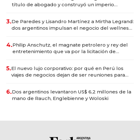
título de abogado y construyó un imperio
gastronómico que revoluciona las marcas "fast
premium"
3.
De Paredes y Lisandro Martínez a Mirtha Legrand:
dos argentinos impulsan el negocio del wellness
deportivo y el cuidado corporal
4.
Philip Anschutz, el magnate petrolero y rey del
entretenimiento que va por la licitación de
Tecnópolis junto a Fénix
5.
El nuevo lujo corporativo: por qué en Perú los
viajes de negocios dejan de ser reuniones para
convertirse en experiencias transformadoras
6.
Dos argentinos levantaron US$ 6,2 millones de la
mano de Rauch, Englebienne y Woloski