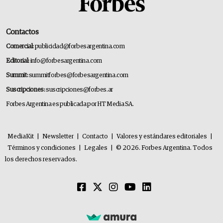
Contactos
Comercial:
publicidad@forbesargentina.com
Editorial:
info@forbesargentina.com
Summit:
summitforbes@forbesargentina.com
Suscripciones:
suscripciones@forbes.ar
Forbes Argentina es publicada por HT Media SA.
MediaKit
|
Newsletter
|
Contacto
|
Valores y estándares editoriales
|
Términos y condiciones
|
Legales
|
© 2026. Forbes Argentina. Todos
los derechos reservados.