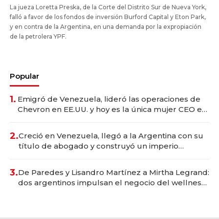
La jueza Loretta Preska, de la Corte del Distrito Sur de Nueva York,
falló a favor de los fondos de inversión Burford Capital y Eton Park,
y en contra de la Argentina, en una demanda por la expropiación
de la petrolera YPF.
Popular
1.
Emigró de Venezuela, lideró las operaciones de
Chevron en EE.UU. y hoy es la única mujer CEO en
Vaca Muerta
2.
Creció en Venezuela, llegó a la Argentina con su
título de abogado y construyó un imperio
gastronómico que revoluciona las marcas "fast
premium"
3.
De Paredes y Lisandro Martínez a Mirtha Legrand:
dos argentinos impulsan el negocio del wellness
deportivo y el cuidado corporal