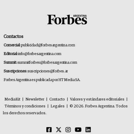
Contactos
Comercial:
publicidad@forbesargentina.com
Editorial:
info@forbesargentina.com
Summit:
summitforbes@forbesargentina.com
Suscripciones:
suscripciones@forbes.ar
Forbes Argentina es publicada por HT Media SA.
MediaKit
|
Newsletter
|
Contacto
|
Valores y estándares editoriales
|
Términos y condiciones
|
Legales
|
© 2026. Forbes Argentina. Todos
los derechos reservados.