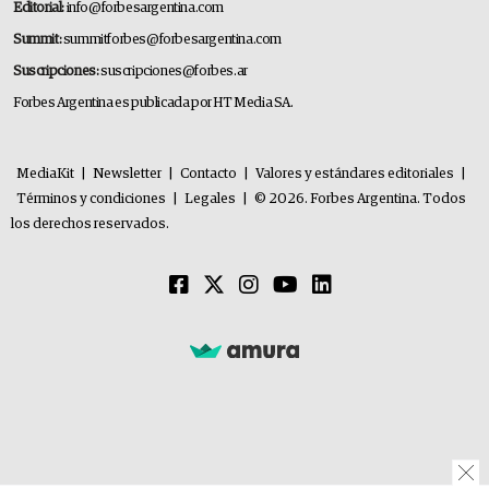
Editorial:
info@forbesargentina.com
Summit:
summitforbes@forbesargentina.com
Suscripciones:
suscripciones@forbes.ar
Forbes Argentina es publicada por HT Media SA.
MediaKit
|
Newsletter
|
Contacto
|
Valores y estándares editoriales
|
Términos y condiciones
|
Legales
|
© 2026. Forbes Argentina. Todos
los derechos reservados.