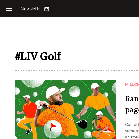
Newsletter
#LIV Golf
MILLO
Ran
pag
Con el 
sufrier
acumul