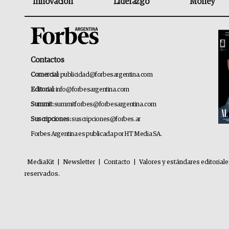
Innovación
Liderazgo
Money
Contactos
Comercial:
publicidad@forbesargentina.com
Editorial:
info@forbesargentina.com
Summit:
summitforbes@forbesargentina.com
Suscripciones:
suscripciones@forbes.ar
Forbes Argentina es publicada por HT Media SA.
MediaKit
|
Newsletter
|
Contacto
|
Valores y estándares editorial
reservados.