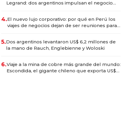
Legrand: dos argentinos impulsan el negocio
del wellness deportivo y el cuidado corporal
4.
El nuevo lujo corporativo: por qué en Perú los
viajes de negocios dejan de ser reuniones para
convertirse en experiencias transformadoras
5.
Dos argentinos levantaron US$ 6,2 millones de
la mano de Rauch, Englebienne y Woloski
6.
Viaje a la mina de cobre más grande del mundo:
Escondida, el gigante chileno que exporta US$
14.000 millones anuales