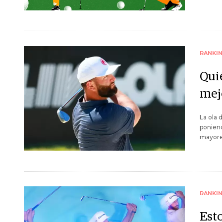
RANKI
Qui
mej
La ola 
poniend
mayores
RANKI
Esto