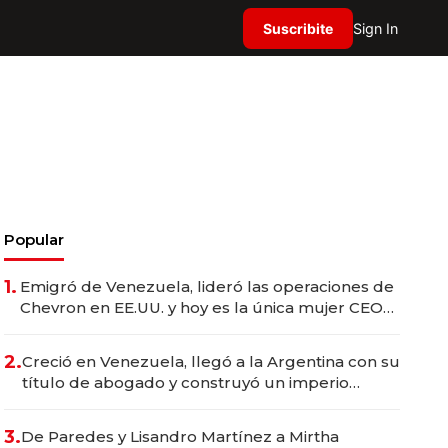
Suscribite
Sign In
Popular
1.
Emigró de Venezuela, lideró las operaciones de
Chevron en EE.UU. y hoy es la única mujer CEO
en Vaca Muerta
2.
Creció en Venezuela, llegó a la Argentina con su
título de abogado y construyó un imperio
gastronómico que revoluciona las marcas "fast
premium"
3.
De Paredes y Lisandro Martínez a Mirtha