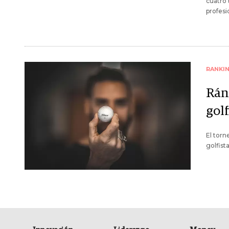
cuatro
profesi
RANKI
Rán
gol
El torn
golfist