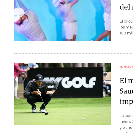
del
El circ
los mej
100 mil
INNOV
El m
Sau
imp
La actu
Inversi
y plane