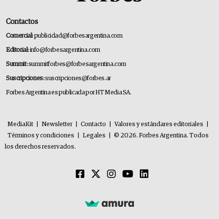
Contactos
Comercial:
publicidad@forbesargentina.com
Editorial:
info@forbesargentina.com
Summit:
summitforbes@forbesargentina.com
Suscripciones:
suscripciones@forbes.ar
Forbes Argentina es publicada por HT Media SA.
MediaKit
|
Newsletter
|
Contacto
|
Valores y estándares editoriales
|
Términos y condiciones
|
Legales
|
© 2026. Forbes Argentina. Todos
los derechos reservados.