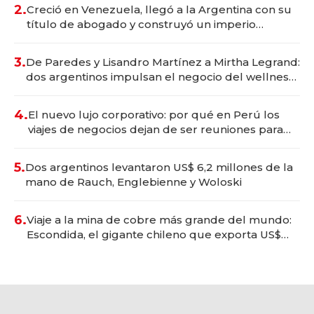
2.
Creció en Venezuela, llegó a la Argentina con su
título de abogado y construyó un imperio
gastronómico que revoluciona las marcas "fast
premium"
3.
De Paredes y Lisandro Martínez a Mirtha Legrand:
dos argentinos impulsan el negocio del wellness
deportivo y el cuidado corporal
4.
El nuevo lujo corporativo: por qué en Perú los
viajes de negocios dejan de ser reuniones para
convertirse en experiencias transformadoras
5.
Dos argentinos levantaron US$ 6,2 millones de la
mano de Rauch, Englebienne y Woloski
6.
Viaje a la mina de cobre más grande del mundo:
Escondida, el gigante chileno que exporta US$
14.000 millones anuales