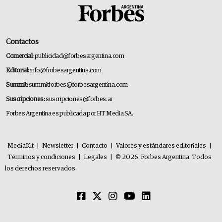
Contactos
Comercial:
publicidad@forbesargentina.com
Editorial:
info@forbesargentina.com
Summit:
summitforbes@forbesargentina.com
Suscripciones:
suscripciones@forbes.ar
Forbes Argentina es publicada por HT Media SA.
MediaKit
|
Newsletter
|
Contacto
|
Valores y estándares editoriales
|
Términos y condiciones
|
Legales
|
© 2026. Forbes Argentina. Todos
los derechos reservados.