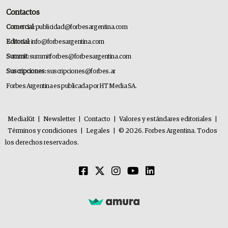
Contactos
Comercial:
publicidad@forbesargentina.com
Editorial:
info@forbesargentina.com
Summit:
summitforbes@forbesargentina.com
Suscripciones:
suscripciones@forbes.ar
Forbes Argentina es publicada por HT Media SA.
MediaKit
|
Newsletter
|
Contacto
|
Valores y estándares editoriales
|
Términos y condiciones
|
Legales
|
© 2026. Forbes Argentina. Todos
los derechos reservados.