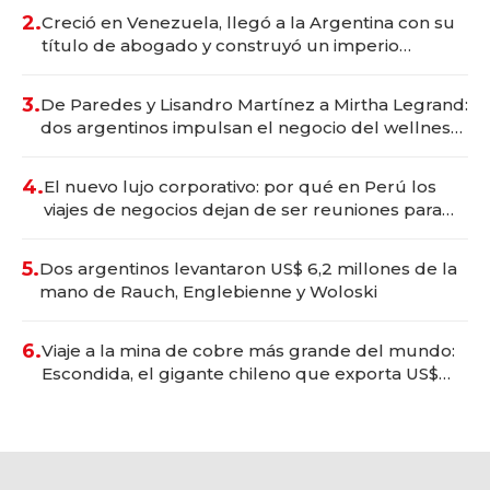
2.
Creció en Venezuela, llegó a la Argentina con su
título de abogado y construyó un imperio
gastronómico que revoluciona las marcas "fast
premium"
3.
De Paredes y Lisandro Martínez a Mirtha Legrand:
dos argentinos impulsan el negocio del wellness
deportivo y el cuidado corporal
4.
El nuevo lujo corporativo: por qué en Perú los
viajes de negocios dejan de ser reuniones para
convertirse en experiencias transformadoras
5.
Dos argentinos levantaron US$ 6,2 millones de la
mano de Rauch, Englebienne y Woloski
6.
Viaje a la mina de cobre más grande del mundo:
Escondida, el gigante chileno que exporta US$
14.000 millones anuales