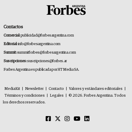
Contactos
Comercial:
publicidad@forbesargentina.com
Editorial:
info@forbesargentina.com
Summit:
summitforbes@forbesargentina.com
Suscripciones:
suscripciones@forbes.ar
Forbes Argentina es publicada por HT Media SA.
MediaKit
|
Newsletter
|
Contacto
|
Valores y estándares editoriales
|
Términos y condiciones
|
Legales
|
© 2026. Forbes Argentina. Todos
los derechos reservados.