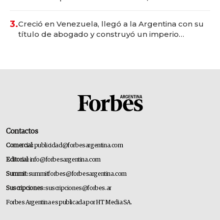
para fundar startups biotech
3.
Creció en Venezuela, llegó a la Argentina con su
título de abogado y construyó un imperio
gastronómico que revoluciona las marcas "fast
premium"
Contactos
Comercial:
publicidad@forbesargentina.com
Editorial:
info@forbesargentina.com
Summit:
summitforbes@forbesargentina.com
Suscripciones:
suscripciones@forbes.ar
Forbes Argentina es publicada por HT Media SA.