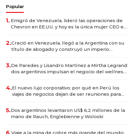
Popular
1.
Emigró de Venezuela, lideró las operaciones de
Chevron en EE.UU. y hoy es la única mujer CEO en
Vaca Muerta
2.
Creció en Venezuela, llegó a la Argentina con su
título de abogado y construyó un imperio
gastronómico que revoluciona las marcas "fast
premium"
3.
De Paredes y Lisandro Martínez a Mirtha Legrand:
dos argentinos impulsan el negocio del wellness
deportivo y el cuidado corporal
4.
El nuevo lujo corporativo: por qué en Perú los
viajes de negocios dejan de ser reuniones para
convertirse en experiencias transformadoras
5.
Dos argentinos levantaron US$ 6,2 millones de la
mano de Rauch, Englebienne y Woloski
6.
Viaje a la mina de cobre más grande del mundo: