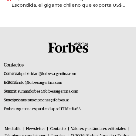
Escondida, el gigante chileno que exporta US$
14.000 millones anuales
Contactos
Comercial:
publicidad@forbesargentina.com
Editorial:
info@forbesargentina.com
Summit:
summitforbes@forbesargentina.com
Suscripciones:
suscripciones@forbes.ar
Forbes Argentina es publicada por HT Media SA.
MediaKit
|
Newsletter
|
Contacto
|
Valores y estándares editoriales
|
Términos y condiciones
|
Legales
|
© 2026. Forbes Argentina. Todos