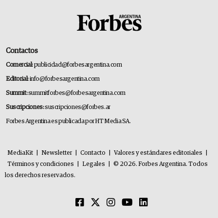
Contactos
Comercial:
publicidad@forbesargentina.com
Editorial:
info@forbesargentina.com
Summit:
summitforbes@forbesargentina.com
Suscripciones:
suscripciones@forbes.ar
Forbes Argentina es publicada por HT Media SA.
MediaKit
|
Newsletter
|
Contacto
|
Valores y estándares editoriales
|
Términos y condiciones
|
Legales
|
© 2026. Forbes Argentina. Todos
los derechos reservados.