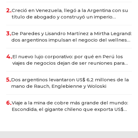
Vaca Muerta
2.
Creció en Venezuela, llegó a la Argentina con su
título de abogado y construyó un imperio
gastronómico que revoluciona las marcas "fast
premium"
3.
De Paredes y Lisandro Martínez a Mirtha Legrand:
dos argentinos impulsan el negocio del wellness
deportivo y el cuidado corporal
4.
El nuevo lujo corporativo: por qué en Perú los
viajes de negocios dejan de ser reuniones para
convertirse en experiencias transformadoras
5.
Dos argentinos levantaron US$ 6,2 millones de la
mano de Rauch, Englebienne y Woloski
6.
Viaje a la mina de cobre más grande del mundo:
Escondida, el gigante chileno que exporta US$
14.000 millones anuales