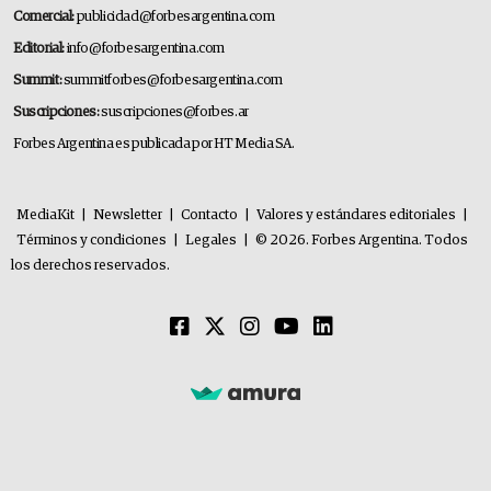
Comercial:
publicidad@forbesargentina.com
Editorial:
info@forbesargentina.com
Summit:
summitforbes@forbesargentina.com
Suscripciones:
suscripciones@forbes.ar
Forbes Argentina es publicada por HT Media SA.
MediaKit
|
Newsletter
|
Contacto
|
Valores y estándares editoriales
|
Términos y condiciones
|
Legales
|
© 2026. Forbes Argentina. Todos
los derechos reservados.