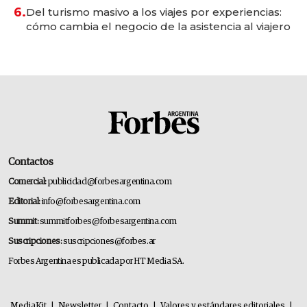
6.
Del turismo masivo a los viajes por experiencias:
cómo cambia el negocio de la asistencia al viajero
Contactos
Comercial:
publicidad@forbesargentina.com
Editorial:
info@forbesargentina.com
Summit:
summitforbes@forbesargentina.com
Suscripciones:
suscripciones@forbes.ar
Forbes Argentina es publicada por HT Media SA.
MediaKit
|
Newsletter
|
Contacto
|
Valores y estándares editoriales
|