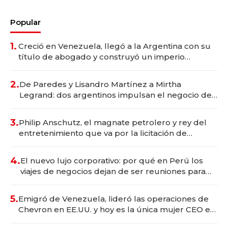
Popular
1.
Creció en Venezuela, llegó a la Argentina con su
título de abogado y construyó un imperio
gastronómico que revoluciona las marcas "fast
premium"
2.
De Paredes y Lisandro Martínez a Mirtha
Legrand: dos argentinos impulsan el negocio del
wellness deportivo y el cuidado corporal
3.
Philip Anschutz, el magnate petrolero y rey del
entretenimiento que va por la licitación de
Tecnópolis junto a Fénix
4.
El nuevo lujo corporativo: por qué en Perú los
viajes de negocios dejan de ser reuniones para
convertirse en experiencias transformadoras
5.
Emigró de Venezuela, lideró las operaciones de
Chevron en EE.UU. y hoy es la única mujer CEO en
Vaca Muerta