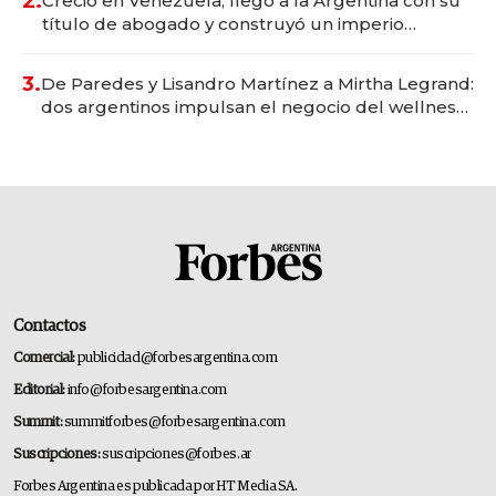
2.
Creció en Venezuela, llegó a la Argentina con su
título de abogado y construyó un imperio
gastronómico que revoluciona las marcas "fast
premium"
3.
De Paredes y Lisandro Martínez a Mirtha Legrand:
dos argentinos impulsan el negocio del wellness
deportivo y el cuidado corporal
Contactos
Comercial:
publicidad@forbesargentina.com
Editorial:
info@forbesargentina.com
Summit:
summitforbes@forbesargentina.com
Suscripciones:
suscripciones@forbes.ar
Forbes Argentina es publicada por HT Media SA.