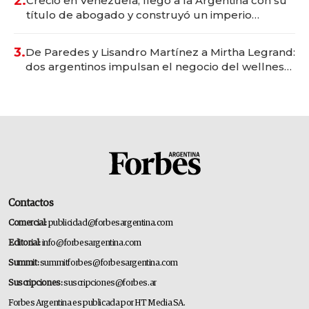
2.
Creció en Venezuela, llegó a la Argentina con su
título de abogado y construyó un imperio
gastronómico que revoluciona las marcas "fast
premium"
3.
De Paredes y Lisandro Martínez a Mirtha Legrand:
dos argentinos impulsan el negocio del wellness
deportivo y el cuidado corporal
Contactos
Comercial:
publicidad@forbesargentina.com
Editorial:
info@forbesargentina.com
Summit:
summitforbes@forbesargentina.com
Suscripciones:
suscripciones@forbes.ar
Forbes Argentina es publicada por HT Media SA.