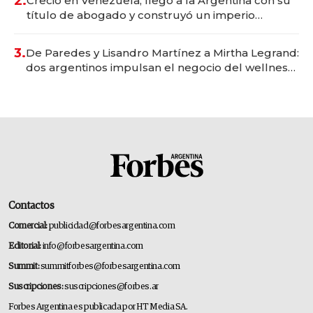
2.
Creció en Venezuela, llegó a la Argentina con su
título de abogado y construyó un imperio
gastronómico que revoluciona las marcas "fast
premium"
3.
De Paredes y Lisandro Martínez a Mirtha Legrand:
dos argentinos impulsan el negocio del wellness
deportivo y el cuidado corporal
Contactos
Comercial:
publicidad@forbesargentina.com
Editorial:
info@forbesargentina.com
Summit:
summitforbes@forbesargentina.com
Suscripciones:
suscripciones@forbes.ar
Forbes Argentina es publicada por HT Media SA.