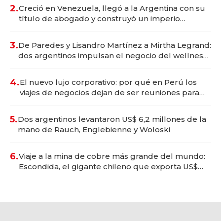
2.
Creció en Venezuela, llegó a la Argentina con su
título de abogado y construyó un imperio
gastronómico que revoluciona las marcas "fast
premium"
3.
De Paredes y Lisandro Martínez a Mirtha Legrand:
dos argentinos impulsan el negocio del wellness
deportivo y el cuidado corporal
4.
El nuevo lujo corporativo: por qué en Perú los
viajes de negocios dejan de ser reuniones para
convertirse en experiencias transformadoras
5.
Dos argentinos levantaron US$ 6,2 millones de la
mano de Rauch, Englebienne y Woloski
6.
Viaje a la mina de cobre más grande del mundo:
Escondida, el gigante chileno que exporta US$
14.000 millones anuales