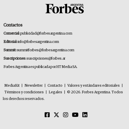
Contactos
Comercial:
publicidad@forbesargentina.com
Editorial:
info@forbesargentina.com
Summit:
summitforbes@forbesargentina.com
Suscripciones:
suscripciones@forbes.ar
Forbes Argentina es publicada por HT Media SA.
MediaKit
|
Newsletter
|
Contacto
|
Valores y estándares editoriales
|
Términos y condiciones
|
Legales
|
© 2026. Forbes Argentina. Todos
los derechos reservados.