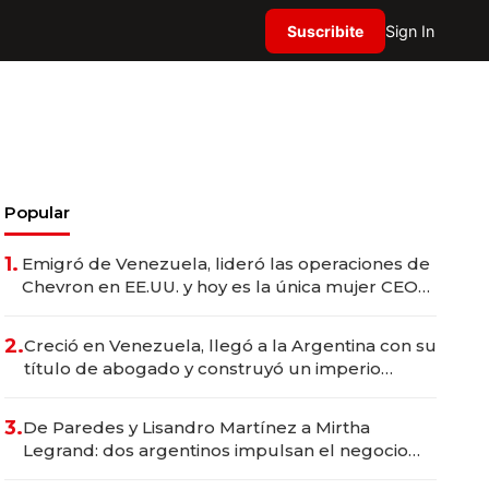
Suscribite
Sign In
Popular
1.
Emigró de Venezuela, lideró las operaciones de
Chevron en EE.UU. y hoy es la única mujer CEO
en Vaca Muerta
2.
Creció en Venezuela, llegó a la Argentina con su
título de abogado y construyó un imperio
gastronómico que revoluciona las marcas "fast
premium"
3.
De Paredes y Lisandro Martínez a Mirtha
Legrand: dos argentinos impulsan el negocio
del wellness deportivo y el cuidado corporal