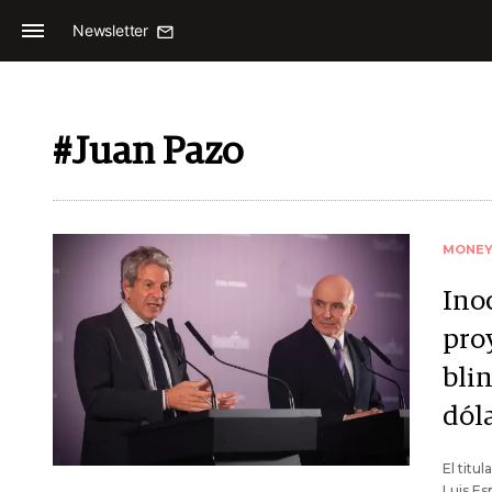
Newsletter
#Juan Pazo
MONE
Inoc
pro
blin
dól
El titu
Luis Es