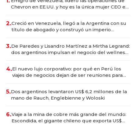
1.
Emigró de Venezuela, lideró las operaciones de
Chevron en EE.UU. y hoy es la única mujer CEO en
Vaca Muerta
2.
Creció en Venezuela, llegó a la Argentina con su
título de abogado y construyó un imperio
gastronómico que revoluciona las marcas "fast
premium"
3.
De Paredes y Lisandro Martínez a Mirtha Legrand:
dos argentinos impulsan el negocio del wellness
deportivo y el cuidado corporal
4.
El nuevo lujo corporativo: por qué en Perú los
viajes de negocios dejan de ser reuniones para
convertirse en experiencias transformadoras
5.
Dos argentinos levantaron US$ 6,2 millones de la
mano de Rauch, Englebienne y Woloski
6.
Viaje a la mina de cobre más grande del mundo:
Escondida, el gigante chileno que exporta US$
14.000 millones anuales