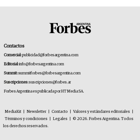
Contactos
Comercial:
publicidad@forbesargentina.com
Editorial:
info@forbesargentina.com
Summit:
summitforbes@forbesargentina.com
Suscripciones:
suscripciones@forbes.ar
Forbes Argentina es publicada por HT Media SA.
MediaKit
|
Newsletter
|
Contacto
|
Valores y estándares editoriales
|
Términos y condiciones
|
Legales
|
© 2026. Forbes Argentina. Todos
los derechos reservados.