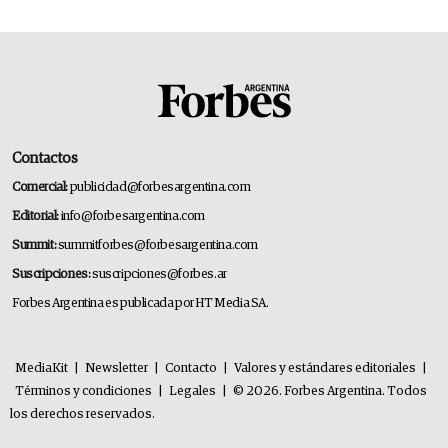
Contactos
Comercial:
publicidad@forbesargentina.com
Editorial:
info@forbesargentina.com
Summit:
summitforbes@forbesargentina.com
Suscripciones:
suscripciones@forbes.ar
Forbes Argentina es publicada por HT Media SA.
MediaKit
|
Newsletter
|
Contacto
|
Valores y estándares editoriales
|
Términos y condiciones
|
Legales
|
© 2026. Forbes Argentina. Todos
los derechos reservados.