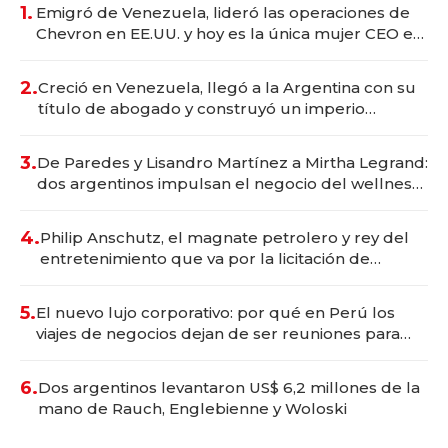
1.
Emigró de Venezuela, lideró las operaciones de
Chevron en EE.UU. y hoy es la única mujer CEO en
Vaca Muerta
2.
Creció en Venezuela, llegó a la Argentina con su
título de abogado y construyó un imperio
gastronómico que revoluciona las marcas "fast
premium"
3.
De Paredes y Lisandro Martínez a Mirtha Legrand:
dos argentinos impulsan el negocio del wellness
deportivo y el cuidado corporal
4.
Philip Anschutz, el magnate petrolero y rey del
entretenimiento que va por la licitación de
Tecnópolis junto a Fénix
5.
El nuevo lujo corporativo: por qué en Perú los
viajes de negocios dejan de ser reuniones para
convertirse en experiencias transformadoras
6.
Dos argentinos levantaron US$ 6,2 millones de la
mano de Rauch, Englebienne y Woloski