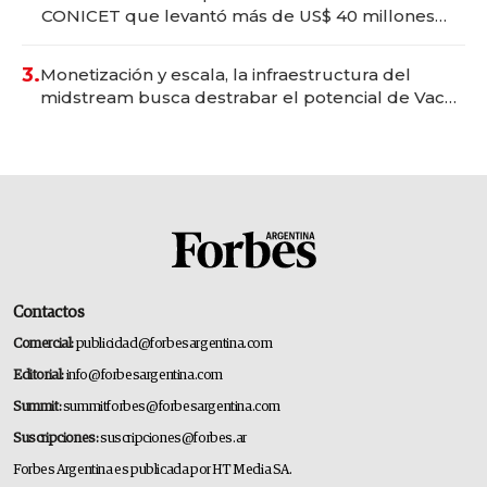
CONICET que levantó más de US$ 40 millones
para fundar startups biotech
3.
Monetización y escala, la infraestructura del
midstream busca destrabar el potencial de Vaca
Muerta
Contactos
Comercial:
publicidad@forbesargentina.com
Editorial:
info@forbesargentina.com
Summit:
summitforbes@forbesargentina.com
Suscripciones:
suscripciones@forbes.ar
Forbes Argentina es publicada por HT Media SA.