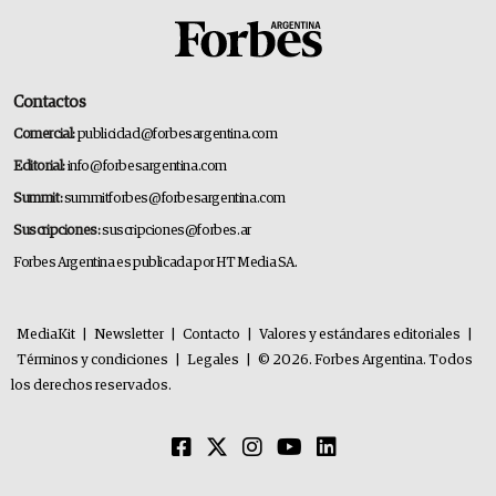
Contactos
Comercial:
publicidad@forbesargentina.com
Editorial:
info@forbesargentina.com
Summit:
summitforbes@forbesargentina.com
Suscripciones:
suscripciones@forbes.ar
Forbes Argentina es publicada por HT Media SA.
MediaKit
|
Newsletter
|
Contacto
|
Valores y estándares editoriales
|
Términos y condiciones
|
Legales
|
© 2026. Forbes Argentina. Todos
los derechos reservados.