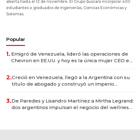
abierta hasta el 12 de noviembre. El Grupo buscará incorporar 400
estudiantes o graduados de Ingenierías, Ciencias Económicas y
Sistemas.
Popular
1.
Emigró de Venezuela, lideró las operaciones de
Chevron en EE.UU. y hoy es la única mujer CEO en
Vaca Muerta
2.
Creció en Venezuela, llegó a la Argentina con su
título de abogado y construyó un imperio
gastronómico que revoluciona las marcas "fast
premium"
3.
De Paredes y Lisandro Martínez a Mirtha Legrand:
dos argentinos impulsan el negocio del wellness
deportivo y el cuidado corporal