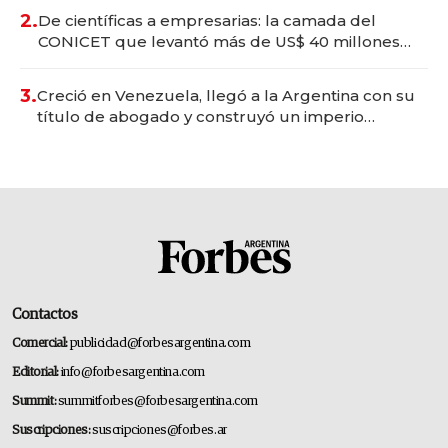
2.
De científicas a empresarias: la camada del
CONICET que levantó más de US$ 40 millones
para fundar startups biotech
3.
Creció en Venezuela, llegó a la Argentina con su
título de abogado y construyó un imperio
gastronómico que revoluciona las marcas "fast
premium"
Contactos
Comercial:
publicidad@forbesargentina.com
Editorial:
info@forbesargentina.com
Summit:
summitforbes@forbesargentina.com
Suscripciones:
suscripciones@forbes.ar