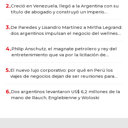
2.
Creció en Venezuela, llegó a la Argentina con su
título de abogado y construyó un imperio
gastronómico que revoluciona las marcas "fast
premium"
3.
De Paredes y Lisandro Martínez a Mirtha Legrand:
dos argentinos impulsan el negocio del wellness
deportivo y el cuidado corporal
4.
Philip Anschutz, el magnate petrolero y rey del
entretenimiento que va por la licitación de
Tecnópolis junto a Fénix
5.
El nuevo lujo corporativo: por qué en Perú los
viajes de negocios dejan de ser reuniones para
convertirse en experiencias transformadoras
6.
Dos argentinos levantaron US$ 6,2 millones de la
mano de Rauch, Englebienne y Woloski