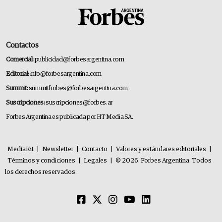
Contactos
Comercial:
publicidad@forbesargentina.com
Editorial:
info@forbesargentina.com
Summit:
summitforbes@forbesargentina.com
Suscripciones:
suscripciones@forbes.ar
Forbes Argentina es publicada por HT Media SA.
MediaKit
|
Newsletter
|
Contacto
|
Valores y estándares editoriales
|
Términos y condiciones
|
Legales
|
© 2026. Forbes Argentina. Todos
los derechos reservados.