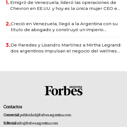
1.
Emigró de Venezuela, lideró las operaciones de
Chevron en EE.UU. y hoy es la única mujer CEO en
Vaca Muerta
2.
Creció en Venezuela, llegó a la Argentina con su
título de abogado y construyó un imperio
gastronómico que revoluciona las marcas "fast
premium"
3.
De Paredes y Lisandro Martínez a Mirtha Legrand:
dos argentinos impulsan el negocio del wellness
deportivo y el cuidado corporal
Contactos
Comercial:
publicidad@forbesargentina.com
Editorial:
info@forbesargentina.com