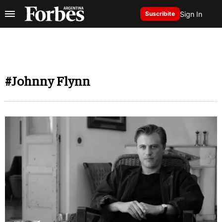
Sign In
Suscribite
#Johnny Flynn