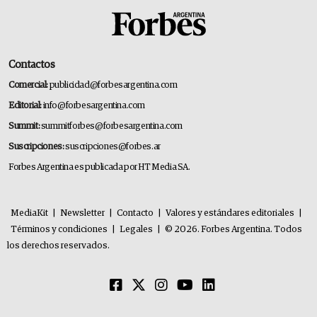
Contactos
Comercial:
publicidad@forbesargentina.com
Editorial:
info@forbesargentina.com
Summit:
summitforbes@forbesargentina.com
Suscripciones:
suscripciones@forbes.ar
Forbes Argentina es publicada por HT Media SA.
MediaKit
|
Newsletter
|
Contacto
|
Valores y estándares editoriales
|
Términos y condiciones
|
Legales
|
© 2026. Forbes Argentina. Todos
los derechos reservados.