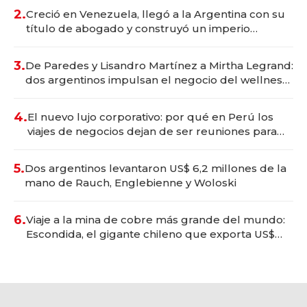
2.
Creció en Venezuela, llegó a la Argentina con su
título de abogado y construyó un imperio
gastronómico que revoluciona las marcas "fast
premium"
3.
De Paredes y Lisandro Martínez a Mirtha Legrand:
dos argentinos impulsan el negocio del wellness
deportivo y el cuidado corporal
4.
El nuevo lujo corporativo: por qué en Perú los
viajes de negocios dejan de ser reuniones para
convertirse en experiencias transformadoras
5.
Dos argentinos levantaron US$ 6,2 millones de la
mano de Rauch, Englebienne y Woloski
6.
Viaje a la mina de cobre más grande del mundo:
Escondida, el gigante chileno que exporta US$
14.000 millones anuales