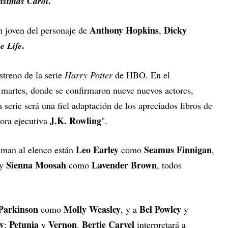
.
istmas Carol
Anthony Hopkins
Dicky
n joven del personaje de
,
.
e Life
streno de la serie
Harry Potter
de HBO. En el
 martes, donde se confirmaron nueve nuevos actores,
serie será una fiel adaptación de los apreciados libros de
J.K. Rowling
tora ejecutiva
".
Leo Earley
Seamus Finnigan
uman al elenco están
como
,
Sienna Moosah
Lavender Brown
y
como
, todos
Parkinson
Molly Weasley
Bel Powley
como
, y a
y
y
Petunia
Vernon
Bertie Carvel
:
y
.
interpretará a