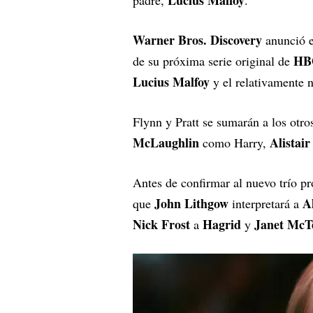
Lucius Malfoy
padre,
.
Warner Bros. Discovery
anunció el
HB
de su próxima serie original de
Lucius Malfoy
y el relativamente
Flynn y Pratt se sumarán a los otr
McLaughlin
Alistai
como Harry,
Antes de confirmar al nuevo trío p
John Lithgow
Al
que
interpretará a
Nick Frost
Hagrid
Janet McT
a
y