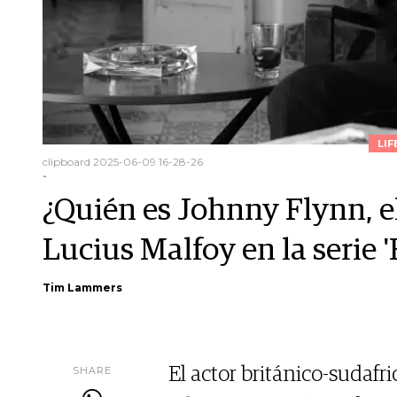
LIF
clipboard 2025-06-09 16-28-26
-
¿Quién es Johnny Flynn, el
Lucius Malfoy en la serie '
Tim Lammers
SHARE
El actor británico-sudafr