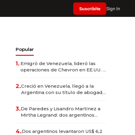
Suscribite
Sign In
Popular
1.
Emigró de Venezuela, lideró las
operaciones de Chevron en EE.UU. y
hoy es la única mujer CEO en Vaca
Muerta
2.
Creció en Venezuela, llegó a la
Argentina con su título de abogado
y construyó un imperio
gastronómico que revoluciona las
3.
De Paredes y Lisandro Martínez a
marcas "fast premium"
Mirtha Legrand: dos argentinos
impulsan el negocio del wellness
deportivo y el cuidado corporal
4.
Dos argentinos levantaron US$ 6,2