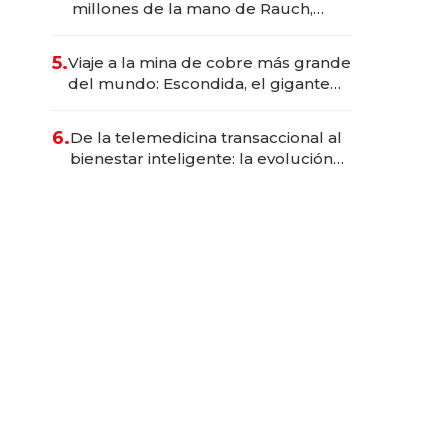
millones de la mano de Rauch,
Englebienne y Woloski
5.
Viaje a la mina de cobre más grande
del mundo: Escondida, el gigante
chileno que exporta US$ 14.000
millones anuales
6.
De la telemedicina transaccional al
bienestar inteligente: la evolución
de doc24 para transformar a las
organizaciones