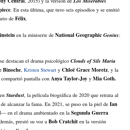
dy Central
, 2015) y la versión de
Los Miserables
piece
. En esta última, que tuvo seis episodios y se emitió
Félix
dario de
.
instein
National Geographic
en la miniserie de
Genius
:
 se destacan el drama psicológico
Clouds of Sils Maria
te Binoche
Chloë Grace Moretz
,
Kristen Stewart
y
, y la
Anya Taylor-Joy
Mia Goth.
e compartió pantalla con
y
en
Stardust
, la película biográfica de 2020 que retrata al
Ian
 de alcanzar la fama. En 2021, se puso en la piel de
d
Segunda Guerra
— en el drama ambientado en la
Bob Cratchit
emás, prestó su voz a
en la versión