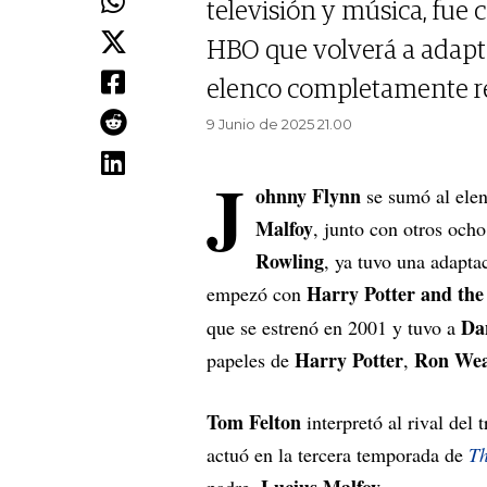
televisión y música, fue
HBO que volverá a adapta
elenco completamente r
9 Junio de 2025 21.00
J
ohnny Flynn
se sumó al elen
Malfoy
, junto con otros ocho
Rowling
, ya tuvo una adapta
Harry Potter and the 
empezó con
Dan
que se estrenó en 2001 y tuvo a
Harry Potter
Ron Wea
papeles de
,
Tom Felton
interpretó al rival del t
actuó en la tercera temporada de
Th