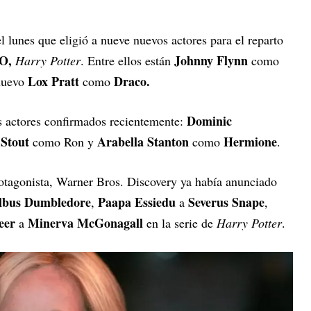
 lunes que eligió a nueve nuevos actores para el reparto
O,
Johnny Flynn
Harry Potter
. Entre ellos están
como
Lox Pratt
Draco.
 nuevo
como
Dominic
os actores confirmados recientemente:
r Stout
Arabella
Stanton
Hermione
como Ron y
como
.
rotagonista, Warner Bros. Discovery ya había anunciado
bus Dumbledore
Paapa Essiedu
Severus Snape
,
a
,
eer
Minerva McGonagall
a
en la serie de
Harry Potter
.