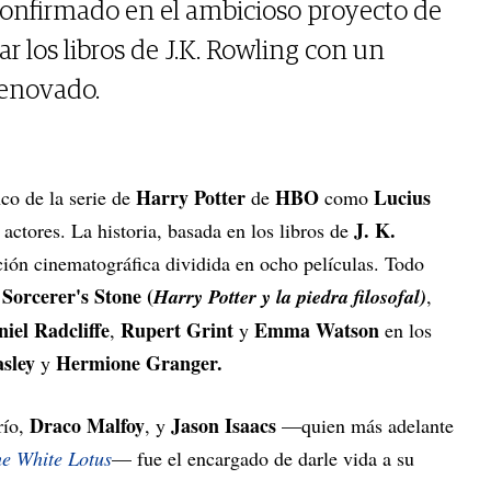
 confirmado en el ambicioso proyecto de
r los libros de J.K. Rowling con un
enovado.
Harry Potter
HBO
Lucius
co de la serie de
de
como
J. K.
 actores. La historia, basada en los libros de
ción cinematográfica dividida en ocho películas. Todo
Sorcerer's Stone (
Harry Potter y la piedra filosofal)
,
iel Radcliffe
Rupert Grint
Emma Watson
,
y
en los
sley
Hermione Granger.
y
Draco Malfoy
Jason Isaacs
río,
, y
—quien más adelante
e White Lotus
— fue el encargado de darle vida a su