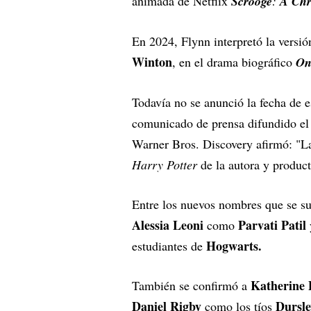
animada de Netflix
Scrooge
:
A Chr
En 2024, Flynn interpretó la versió
Winton
, en el drama biográfico
On
Todavía no se anunció la fecha de e
comunicado de prensa difundido el
Warner Bros. Discovery afirmó: "La 
Harry Potter
de la autora y produc
Entre los nuevos nombres que se s
Alessia Leoni
Parvati Patil
como
Hogwarts.
estudiantes de
Katherine 
También se confirmó a
Daniel Rigby
Dursle
como los tíos