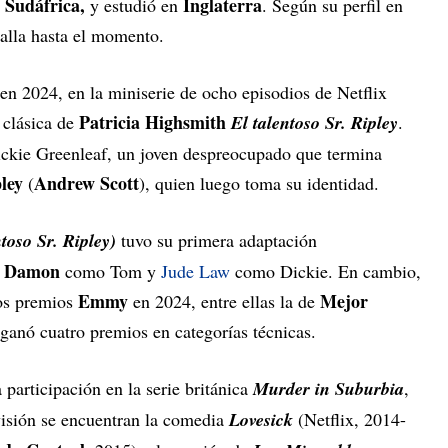
 Sudáfrica,
Inglaterra
y estudió en
. Según su perfil en
alla hasta el momento.
en 2024, en la miniserie de ocho episodios de Netflix
Patricia Highsmith
 clásica de
El talentoso Sr. Ripley
.
Dickie Greenleaf, un joven despreocupado que termina
ley
Andrew Scott
(
), quien luego toma su identidad.
ntoso Sr. Ripley)
tuvo su primera adaptación
t Damon
como Tom y
Jude Law
como Dickie. En cambio,
Emmy
Mejor
os premios
en 2024, entre ellas la de
 ganó cuatro premios en categorías técnicas.
 participación en la serie británica
Murder in Suburbia
,
evisión se encuentran la comedia
Lovesick
(Netflix, 2014-