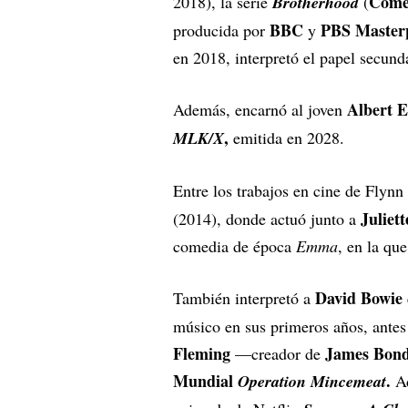
Come
2018), la serie
Brotherhood
(
BBC
PBS Master
producida por
y
en 2018, interpretó el papel secun
Albert E
Además, encarnó al joven
,
MLK/X
emitida en 2028.
Entre los trabajos en cine de Flynn
Juliet
(2014), donde actuó junto a
comedia de época
Emma
, en la qu
David Bowie
También interpretó a
músico en sus primeros años, antes
Fleming
James Bon
—creador de
Mundial
.
Operation Mincemeat
Ad