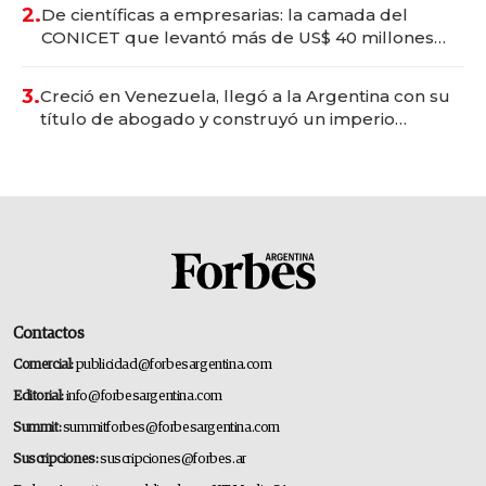
2.
De científicas a empresarias: la camada del
CONICET que levantó más de US$ 40 millones
para fundar startups biotech
3.
Creció en Venezuela, llegó a la Argentina con su
título de abogado y construyó un imperio
gastronómico que revoluciona las marcas "fast
premium"
Contactos
Comercial:
publicidad@forbesargentina.com
Editorial:
info@forbesargentina.com
Summit:
summitforbes@forbesargentina.com
Suscripciones:
suscripciones@forbes.ar