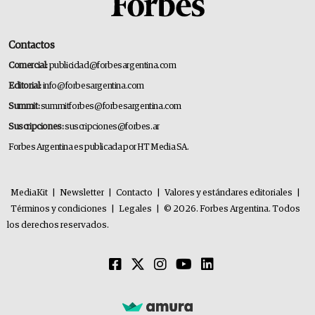
Contactos
Comercial:
publicidad@forbesargentina.com
Editorial:
info@forbesargentina.com
Summit:
summitforbes@forbesargentina.com
Suscripciones:
suscripciones@forbes.ar
Forbes Argentina es publicada por HT Media SA.
MediaKit
|
Newsletter
|
Contacto
|
Valores y estándares editoriales
|
Términos y condiciones
|
Legales
|
© 2026. Forbes Argentina. Todos
los derechos reservados.