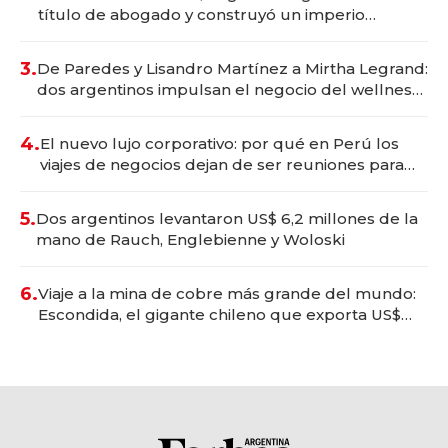
título de abogado y construyó un imperio
gastronómico que revoluciona las marcas "fast
premium"
3.
De Paredes y Lisandro Martínez a Mirtha Legrand:
dos argentinos impulsan el negocio del wellness
deportivo y el cuidado corporal
4.
El nuevo lujo corporativo: por qué en Perú los
viajes de negocios dejan de ser reuniones para
convertirse en experiencias transformadoras
5.
Dos argentinos levantaron US$ 6,2 millones de la
mano de Rauch, Englebienne y Woloski
6.
Viaje a la mina de cobre más grande del mundo:
Escondida, el gigante chileno que exporta US$
14.000 millones anuales