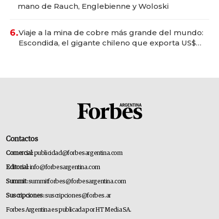
mano de Rauch, Englebienne y Woloski
6.
Viaje a la mina de cobre más grande del mundo:
Escondida, el gigante chileno que exporta US$
14.000 millones anuales
Contactos
Comercial:
publicidad@forbesargentina.com
Editorial:
info@forbesargentina.com
Summit:
summitforbes@forbesargentina.com
Suscripciones:
suscripciones@forbes.ar
Forbes Argentina es publicada por HT Media SA.