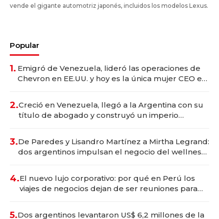
vende el gigante automotriz japonés, incluidos los modelos Lexus.
Popular
1.
Emigró de Venezuela, lideró las operaciones de
Chevron en EE.UU. y hoy es la única mujer CEO en
Vaca Muerta
2.
Creció en Venezuela, llegó a la Argentina con su
título de abogado y construyó un imperio
gastronómico que revoluciona las marcas "fast
premium"
3.
De Paredes y Lisandro Martínez a Mirtha Legrand:
dos argentinos impulsan el negocio del wellness
deportivo y el cuidado corporal
4.
El nuevo lujo corporativo: por qué en Perú los
viajes de negocios dejan de ser reuniones para
convertirse en experiencias transformadoras
5.
Dos argentinos levantaron US$ 6,2 millones de la