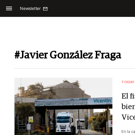
Newsletter
#Javier González Fraga
TODAY
El f
bie
Vic
En la c