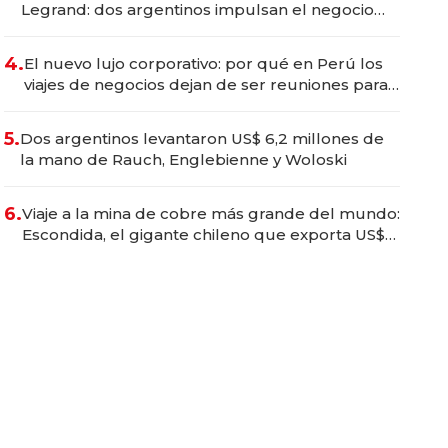
Legrand: dos argentinos impulsan el negocio
del wellness deportivo y el cuidado corporal
4.
El nuevo lujo corporativo: por qué en Perú los
viajes de negocios dejan de ser reuniones para
convertirse en experiencias transformadoras
5.
Dos argentinos levantaron US$ 6,2 millones de
la mano de Rauch, Englebienne y Woloski
6.
Viaje a la mina de cobre más grande del mundo:
Escondida, el gigante chileno que exporta US$
14.000 millones anuales