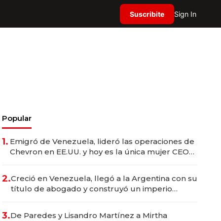
Suscribite
Sign In
Popular
1.
Emigró de Venezuela, lideró las operaciones de
Chevron en EE.UU. y hoy es la única mujer CEO
en Vaca Muerta
2.
Creció en Venezuela, llegó a la Argentina con su
título de abogado y construyó un imperio
gastronómico que revoluciona las marcas "fast
premium"
3.
De Paredes y Lisandro Martínez a Mirtha