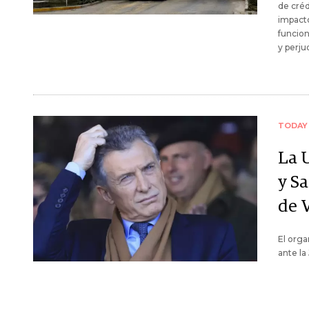
de créd
impact
funcion
y perju
TODAY
La 
y S
de 
El orga
ante la 