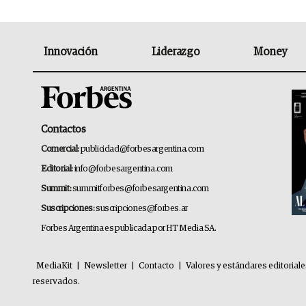
Innovación
Liderazgo
Money
Contactos
Comercial:
publicidad@forbesargentina.com
Editorial:
info@forbesargentina.com
Summit:
summitforbes@forbesargentina.com
Suscripciones:
suscripciones@forbes.ar
Forbes Argentina es publicada por HT Media SA.
MediaKit
|
Newsletter
|
Contacto
|
Valores y estándares editorial
reservados.