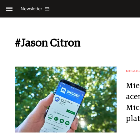
Newsletter
#Jason Citron
NEGOC
Mie
ace
Mic
pla