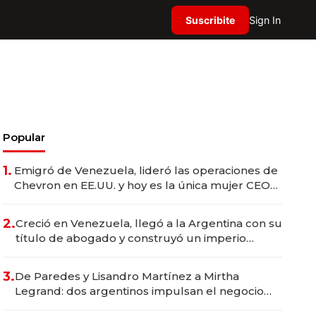
Suscribite
Sign In
Popular
1.
Emigró de Venezuela, lideró las operaciones de
Chevron en EE.UU. y hoy es la única mujer CEO
en Vaca Muerta
2.
Creció en Venezuela, llegó a la Argentina con su
título de abogado y construyó un imperio
gastronómico que revoluciona las marcas "fast
premium"
3.
De Paredes y Lisandro Martínez a Mirtha
Legrand: dos argentinos impulsan el negocio
del wellness deportivo y el cuidado corporal