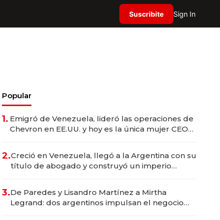
Suscribite
Sign In
Popular
1.
Emigró de Venezuela, lideró las operaciones de
Chevron en EE.UU. y hoy es la única mujer CEO
en Vaca Muerta
2.
Creció en Venezuela, llegó a la Argentina con su
título de abogado y construyó un imperio
gastronómico que revoluciona las marcas "fast
premium"
3.
De Paredes y Lisandro Martínez a Mirtha
Legrand: dos argentinos impulsan el negocio
del wellness deportivo y el cuidado corporal