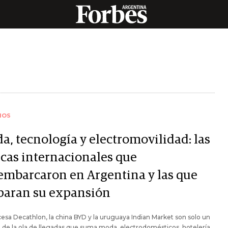
IOS
a, tecnología y electromovilidad: las
cas internacionales que
embarcaron en Argentina y las que
paran su expansión
cesa Decathlon, la china BYD y la uruguaya Indian Market son solo un
de la ola de llegadas que suma moda, electrodomésticos, hotelería