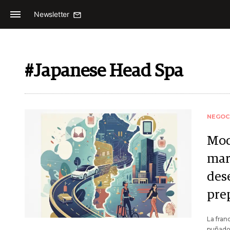
Newsletter
#Japanese Head Spa
NEGOC
Mod
mar
des
pre
La fran
puñado 