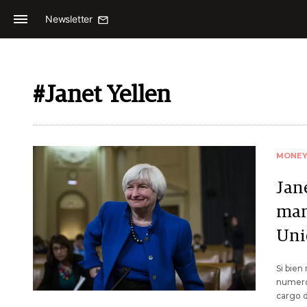
Newsletter
#Janet Yellen
MONE
Jan
man
Uni
Si bien
numeros
cargo d