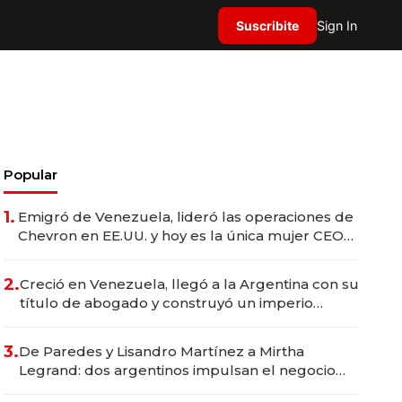
Suscribite
Sign In
Popular
1.
Emigró de Venezuela, lideró las operaciones de
Chevron en EE.UU. y hoy es la única mujer CEO
en Vaca Muerta
2.
Creció en Venezuela, llegó a la Argentina con su
título de abogado y construyó un imperio
gastronómico que revoluciona las marcas "fast
premium"
3.
De Paredes y Lisandro Martínez a Mirtha
Legrand: dos argentinos impulsan el negocio
del wellness deportivo y el cuidado corporal