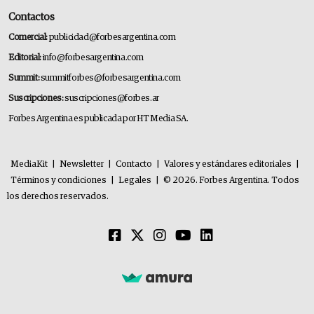
Contactos
Comercial:
publicidad@forbesargentina.com
Editorial:
info@forbesargentina.com
Summit:
summitforbes@forbesargentina.com
Suscripciones:
suscripciones@forbes.ar
Forbes Argentina es publicada por HT Media SA.
MediaKit
|
Newsletter
|
Contacto
|
Valores y estándares editoriales
|
Términos y condiciones
|
Legales
|
© 2026. Forbes Argentina. Todos
los derechos reservados.