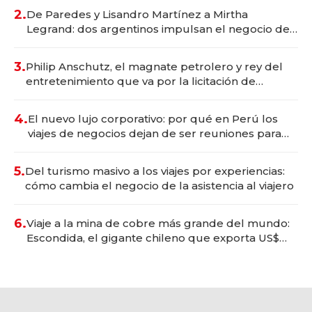
premium"
2.
De Paredes y Lisandro Martínez a Mirtha
Legrand: dos argentinos impulsan el negocio del
wellness deportivo y el cuidado corporal
3.
Philip Anschutz, el magnate petrolero y rey del
entretenimiento que va por la licitación de
Tecnópolis junto a Fénix
4.
El nuevo lujo corporativo: por qué en Perú los
viajes de negocios dejan de ser reuniones para
convertirse en experiencias transformadoras
5.
Del turismo masivo a los viajes por experiencias:
cómo cambia el negocio de la asistencia al viajero
6.
Viaje a la mina de cobre más grande del mundo:
Escondida, el gigante chileno que exporta US$
14.000 millones anuales