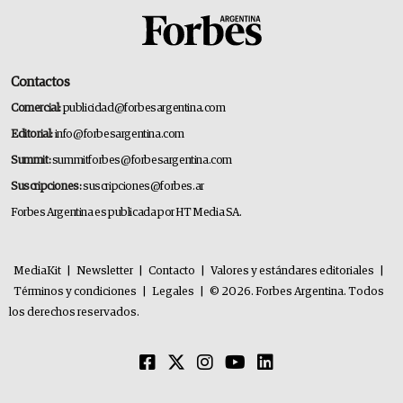
Contactos
Comercial:
publicidad@forbesargentina.com
Editorial:
info@forbesargentina.com
Summit:
summitforbes@forbesargentina.com
Suscripciones:
suscripciones@forbes.ar
Forbes Argentina es publicada por HT Media SA.
MediaKit
|
Newsletter
|
Contacto
|
Valores y estándares editoriales
|
Términos y condiciones
|
Legales
|
© 2026. Forbes Argentina. Todos
los derechos reservados.