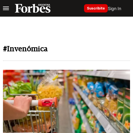
Sign In
Suscribite
#Invenómica