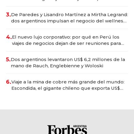
gastronómico que revoluciona las marcas "fast
premium"
3.
De Paredes y Lisandro Martínez a Mirtha Legrand:
dos argentinos impulsan el negocio del wellness
deportivo y el cuidado corporal
4.
El nuevo lujo corporativo: por qué en Perú los
viajes de negocios dejan de ser reuniones para
convertirse en experiencias transformadoras
5.
Dos argentinos levantaron US$ 6,2 millones de la
mano de Rauch, Englebienne y Woloski
6.
Viaje a la mina de cobre más grande del mundo:
Escondida, el gigante chileno que exporta US$
14.000 millones anuales