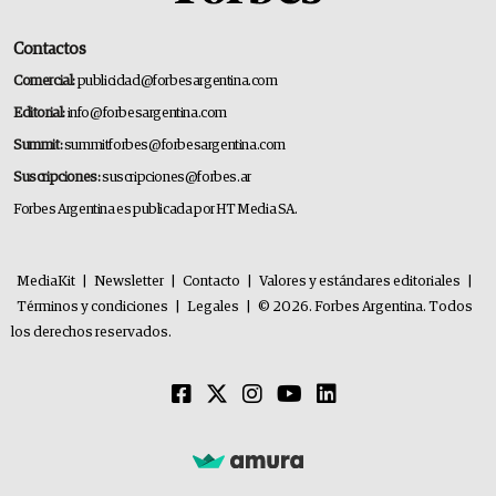
Contactos
Comercial:
publicidad@forbesargentina.com
Editorial:
info@forbesargentina.com
Summit:
summitforbes@forbesargentina.com
Suscripciones:
suscripciones@forbes.ar
Forbes Argentina es publicada por HT Media SA.
MediaKit
|
Newsletter
|
Contacto
|
Valores y estándares editoriales
|
Términos y condiciones
|
Legales
|
© 2026. Forbes Argentina. Todos
los derechos reservados.