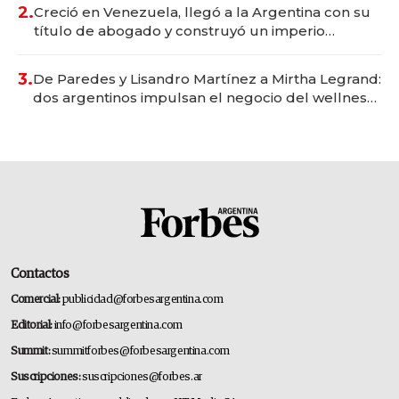
2.
Creció en Venezuela, llegó a la Argentina con su
título de abogado y construyó un imperio
gastronómico que revoluciona las marcas "fast
premium"
3.
De Paredes y Lisandro Martínez a Mirtha Legrand:
dos argentinos impulsan el negocio del wellness
deportivo y el cuidado corporal
Contactos
Comercial:
publicidad@forbesargentina.com
Editorial:
info@forbesargentina.com
Summit:
summitforbes@forbesargentina.com
Suscripciones:
suscripciones@forbes.ar