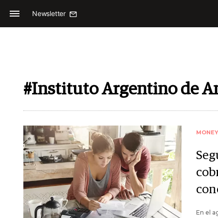
Newsletter
#Instituto Argentino de An
MONE
Seg
cob
con
En el a