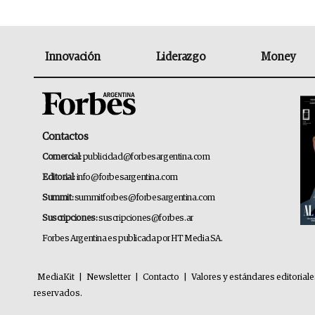
Innovación
Liderazgo
Money
Contactos
Comercial:
publicidad@forbesargentina.com
Editorial:
info@forbesargentina.com
Summit:
summitforbes@forbesargentina.com
Suscripciones:
suscripciones@forbes.ar
Forbes Argentina es publicada por HT Media SA.
MediaKit
|
Newsletter
|
Contacto
|
Valores y estándares editorial
reservados.