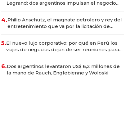
Legrand: dos argentinos impulsan el negocio
del wellness deportivo y el cuidado corporal
4.
Philip Anschutz, el magnate petrolero y rey del
entretenimiento que va por la licitación de
Tecnópolis junto a Fénix
5.
El nuevo lujo corporativo: por qué en Perú los
viajes de negocios dejan de ser reuniones para
convertirse en experiencias transformadoras
6.
Dos argentinos levantaron US$ 6,2 millones de
la mano de Rauch, Englebienne y Woloski