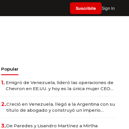
Suscribite
Sign In
Popular
1.
Emigró de Venezuela, lideró las operaciones de
Chevron en EE.UU. y hoy es la única mujer CEO
en Vaca Muerta
2.
Creció en Venezuela, llegó a la Argentina con su
título de abogado y construyó un imperio
gastronómico que revoluciona las marcas "fast
premium"
3.
De Paredes y Lisandro Martínez a Mirtha