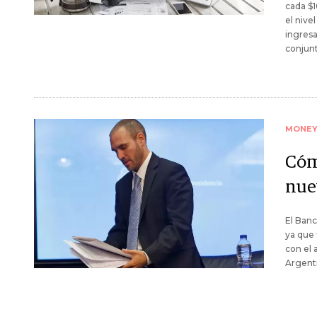
cada $1
el nive
ingresa
conjunt
MONE
Cóm
nue
El Banc
ya que 
con el 
Argenti