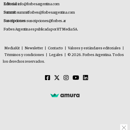
Editorial:
info@forbesargentina.com
Summit:
summitforbes@forbesargentina.com
Suscripciones:
suscripciones@forbes.ar
Forbes Argentina es publicada por HT Media SA.
MediaKit
|
Newsletter
|
Contacto
|
Valores y estándares editoriales
|
Términos y condiciones
|
Legales
|
© 2026. Forbes Argentina. Todos
los derechos reservados.