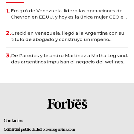
1.
Emigró de Venezuela, lideró las operaciones de
Chevron en EE.UU. y hoy es la única mujer CEO en
Vaca Muerta
2.
Creció en Venezuela, llegó a la Argentina con su
título de abogado y construyó un imperio
gastronómico que revoluciona las marcas "fast
premium"
3.
De Paredes y Lisandro Martínez a Mirtha Legrand:
dos argentinos impulsan el negocio del wellness
deportivo y el cuidado corporal
Contactos
Comercial:
publicidad@forbesargentina.com