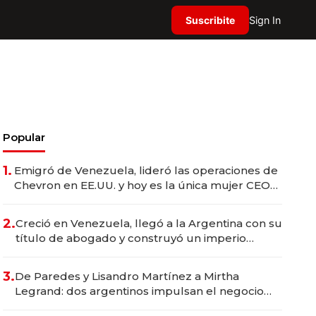
Suscribite
Sign In
Popular
1.
Emigró de Venezuela, lideró las operaciones de
Chevron en EE.UU. y hoy es la única mujer CEO
en Vaca Muerta
2.
Creció en Venezuela, llegó a la Argentina con su
título de abogado y construyó un imperio
gastronómico que revoluciona las marcas "fast
premium"
3.
De Paredes y Lisandro Martínez a Mirtha
Legrand: dos argentinos impulsan el negocio
del wellness deportivo y el cuidado corporal