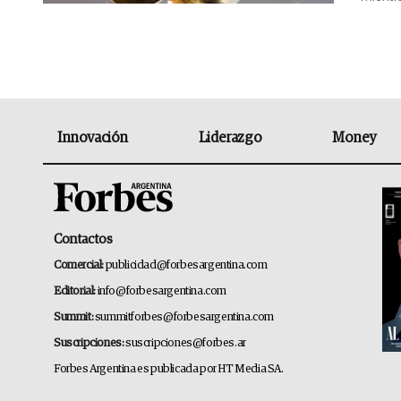
Innovación
Liderazgo
Money
Contactos
Comercial:
publicidad@forbesargentina.com
Editorial:
info@forbesargentina.com
Summit:
summitforbes@forbesargentina.com
Suscripciones:
suscripciones@forbes.ar
Forbes Argentina es publicada por HT Media SA.