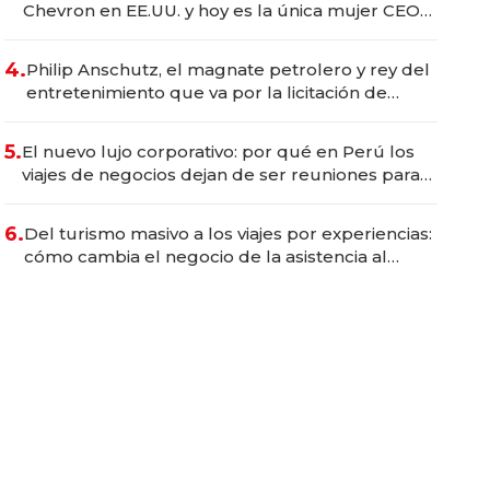
Chevron en EE.UU. y hoy es la única mujer CEO
en Vaca Muerta
4.
Philip Anschutz, el magnate petrolero y rey del
entretenimiento que va por la licitación de
Tecnópolis junto a Fénix
5.
El nuevo lujo corporativo: por qué en Perú los
viajes de negocios dejan de ser reuniones para
convertirse en experiencias transformadoras
6.
Del turismo masivo a los viajes por experiencias:
cómo cambia el negocio de la asistencia al
viajero