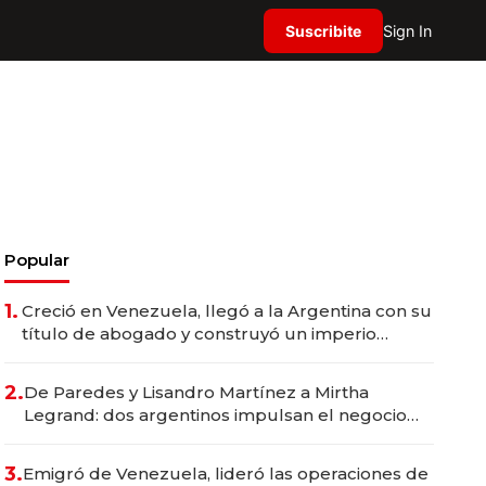
Suscribite
Sign In
Popular
1.
Creció en Venezuela, llegó a la Argentina con su
título de abogado y construyó un imperio
gastronómico que revoluciona las marcas "fast
premium"
2.
De Paredes y Lisandro Martínez a Mirtha
Legrand: dos argentinos impulsan el negocio
del wellness deportivo y el cuidado corporal
3.
Emigró de Venezuela, lideró las operaciones de