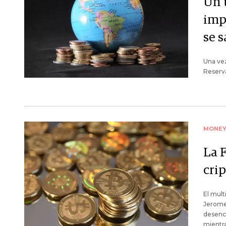
Un 
impu
se 
Una vez
Reserva
MONE
La 
cri
El mult
Jerome 
desenc
mientra