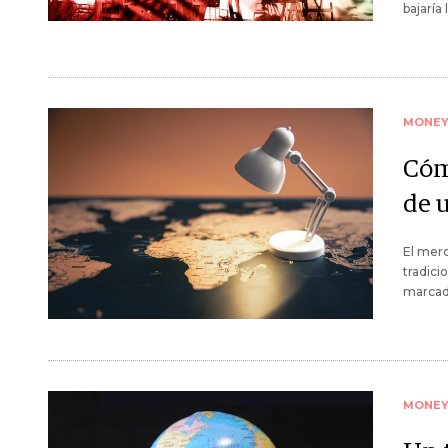
bajaría
MONE
Cóm
de 
El merc
tradici
marcado
MONE