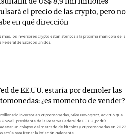
tsunami de US$ 8,9 mil millones
lsará el precio de las crypto, pero no
sabe en qué dirección
 más, los inversores crypto están atentos a la próxima maniobra de la
 Federal de Estados Unidos.
Y
Fed de EE.UU. estaría por demoler las
ptomonedas: ¿es momento de vender?
imillonario inversor en criptomonedas, Mike Novogratz, advirtió que
Powell, presidente de la Reserva Federal de EE.UU.,podría
adenar un colapso del mercado de bitcoins y criptomonedas en 2022
s actúa para frenar la inflación galopante.