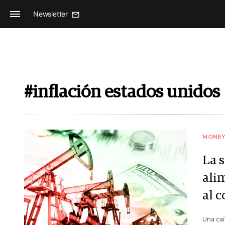
Newsletter
#inflación estados unidos
MONE
La s
ali
al 
Una caí