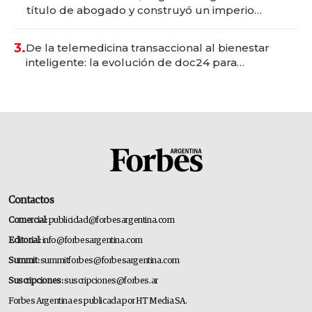
título de abogado y construyó un imperio
gastronómico que revoluciona las marcas "fast
premium"
3.
De la telemedicina transaccional al bienestar
inteligente: la evolución de doc24 para
transformar a las organizaciones
Contactos
Comercial:
publicidad@forbesargentina.com
Editorial:
info@forbesargentina.com
Summit:
summitforbes@forbesargentina.com
Suscripciones:
suscripciones@forbes.ar
Forbes Argentina es publicada por HT Media SA.