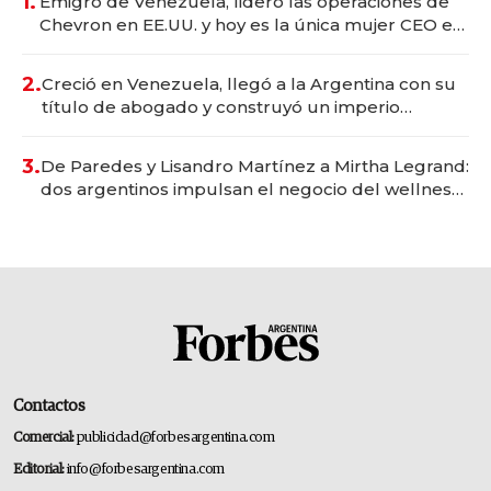
1.
Emigró de Venezuela, lideró las operaciones de
Chevron en EE.UU. y hoy es la única mujer CEO en
Vaca Muerta
2.
Creció en Venezuela, llegó a la Argentina con su
título de abogado y construyó un imperio
gastronómico que revoluciona las marcas "fast
premium"
3.
De Paredes y Lisandro Martínez a Mirtha Legrand:
dos argentinos impulsan el negocio del wellness
deportivo y el cuidado corporal
Contactos
Comercial:
publicidad@forbesargentina.com
Editorial:
info@forbesargentina.com