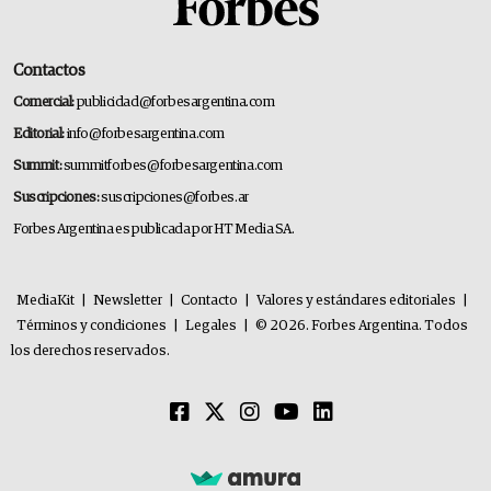
Contactos
Comercial:
publicidad@forbesargentina.com
Editorial:
info@forbesargentina.com
Summit:
summitforbes@forbesargentina.com
Suscripciones:
suscripciones@forbes.ar
Forbes Argentina es publicada por HT Media SA.
MediaKit
|
Newsletter
|
Contacto
|
Valores y estándares editoriales
|
Términos y condiciones
|
Legales
|
© 2026. Forbes Argentina. Todos
los derechos reservados.