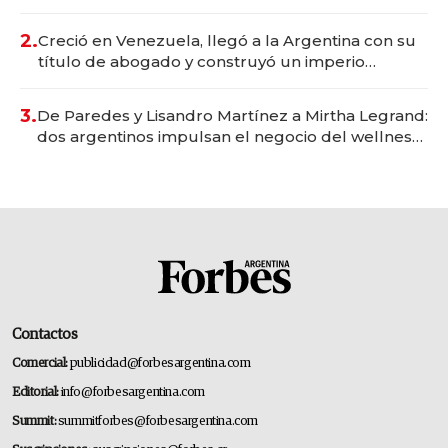
Vaca Muerta
2.
Creció en Venezuela, llegó a la Argentina con su
título de abogado y construyó un imperio
gastronómico que revoluciona las marcas "fast
premium"
3.
De Paredes y Lisandro Martínez a Mirtha Legrand:
dos argentinos impulsan el negocio del wellness
deportivo y el cuidado corporal
Contactos
Comercial:
publicidad@forbesargentina.com
Editorial:
info@forbesargentina.com
Summit:
summitforbes@forbesargentina.com